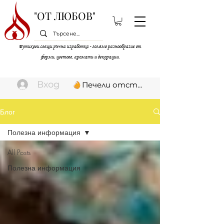
"ОТ ЛЮБОВ"
Бутикови свещи ръчна изработка - голямо разнообразие от
форми, цветове, аромати и декорации.
Вход
Печели отстъпки
Блог
Полезна информация
All Posts
Полезна информация