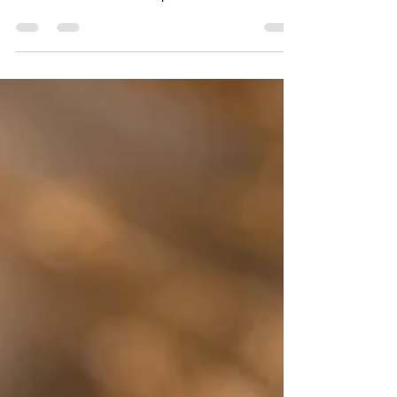
вредни?
През последните години се изписа много за
„вредните“ и „безвредните“ свещи. Истината
обаче често е по-нюансирана. В тази статия
обобщавам информацията на база
професионалния си опит и практиката си в
производството и обученията си по
свещолеене. ​ ​ 1. Видове восъци Парафин
Парафинът е продукт от нефтопреработката.
Разделя се на макрокристален (парафин) и
микрокристален (церезин и др.). При горене
може да отделя вещества като бензен и толуен,
особено при неправилно горене или