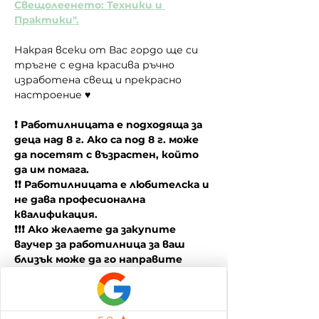
Свещолеенето: Техники и 
Практики".
Накрая всеки от Вас гордо ще си 
тръгне с една красива ръчно 
изработена свещ и прекрасно 
настроение ♥
❗ Работилницата е подходяща за 
деца над 8 г. Ако са под 8 г. може 
да посетят с възрастен, който 
да им помага.
❗❗ Работилницата е любителска и 
не дава професионална 
квалификация.
❗❗❗ Ако желаете да закупите 
ваучер за работилница за ваш 
близък може да го направите 
като се свържете с нас на 
0878995262 (Вайбър)
❗❗❗❗ Предлагаме частни събития за 