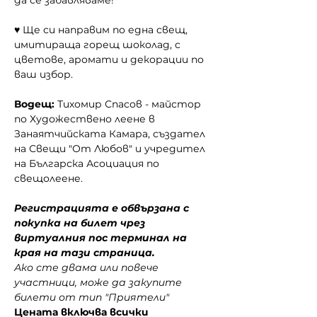
да се забавляваме!
♥ Ще си направим по една свещ, 
имитираща горещ шоколад, с 
цветове, аромати и декорации по 
ваш избор.
Водещ:
 Тихомир Спасов - майстор 
по Художествено леене в 
Занаятчийската Камара, създател 
на Свещи "От Любов" и учредител 
на Българска Асоциация по 
свещолеене.
Регистрацията е обвързана с 
покупка на билет чрез 
виртуалния пос терминал на 
края на тази страница.
Ако сте двама или повече 
участници, може да закупите 
билети от тип "Приятели"
Цената включва всички 