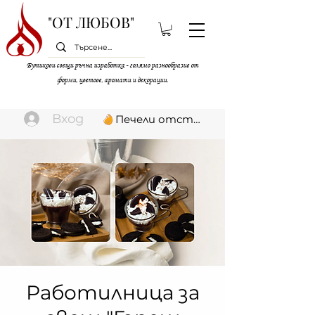
"ОТ ЛЮБОВ"
Бутикови свещи ръчна изработка - голямо разнообразие от
форми, цветове, аромати и декорации.
Вход
Печели отстъпки
Работилница за