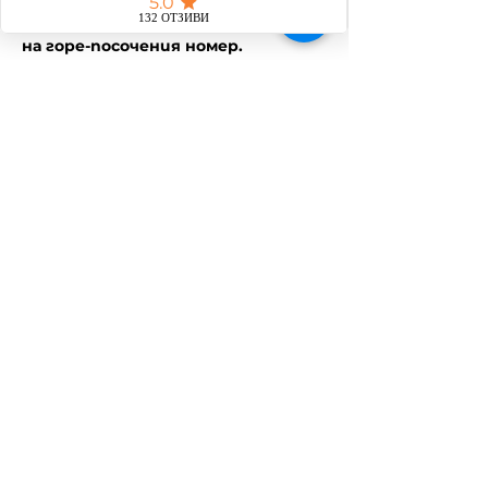
различни поводи - корпоративни 
и лични. За повече информация - 
на горе-посочения номер.
Споделете това
събитие
Общи условия
Политика за защита на личните данни
Политика за бисквитки
Програма за лоялност