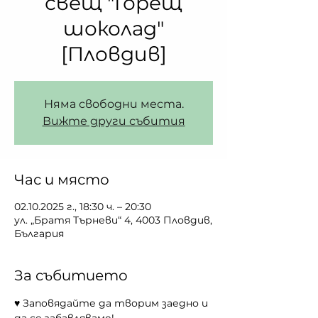
свещ "Горещ
шоколад"
[Пловдив]
Няма свободни места.
Вижте други събития
Час и място
02.10.2025 г., 18:30 ч. – 20:30
ул. „Братя Търневи“ 4, 4003 Пловдив,
България
За събитието
♥ Заповядайте да творим заедно и 