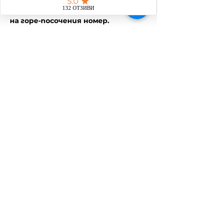
различни поводи - корпоративни 
и лични. За повече информация - 
на горе-посочения номер.
Споделете това
събитие
Общи условия
Политика за защита на личните данни
Политика за бисквитки
Програма за лоялност