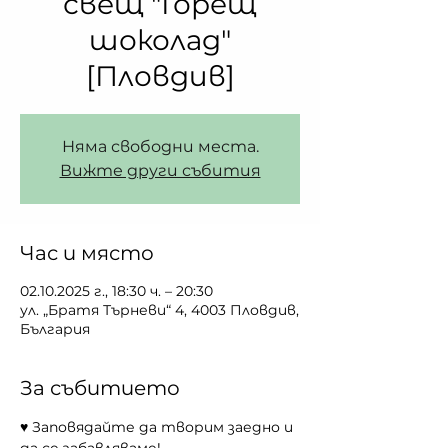
свещ "Горещ
шоколад"
[Пловдив]
Няма свободни места.
Вижте други събития
Час и място
02.10.2025 г., 18:30 ч. – 20:30
ул. „Братя Търневи“ 4, 4003 Пловдив,
България
За събитието
♥ Заповядайте да творим заедно и 