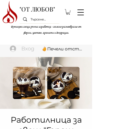
"ОТ ЛЮБОВ"
Бутикови свещи ръчна изработка - голямо разнообразие от
форми, цветове, аромати и декорации.
Вход
Печели отстъпки
Работилница за