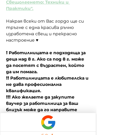
Свещолеенето: Техники и 
Практики".
Накрая всеки от Вас гордо ще си 
тръгне с една красива ръчно 
изработена свещ и прекрасно 
настроение ♥
❗ Работилницата е подходяща за 
деца над 8 г. Ако са под 8 г. може 
да посетят с възрастен, който 
да им помага.
❗❗ Работилницата е любителска и 
не дава професионална 
квалификация.
❗❗❗ Ако желаете да закупите 
ваучер за работилница за ваш 
близък може да го направите 
като се свържете с нас на 
0878995262 (Вайбър)
❗❗❗❗ Предлагаме частни събития за 