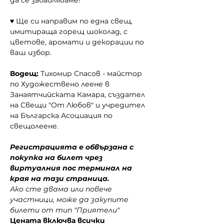
да се забавляваме!
♥ Ще си направим по една свещ, 
имитираща горещ шоколад, с 
цветове, аромати и декорации по 
ваш избор.
Водещ:
 Тихомир Спасов - майстор 
по Художествено леене в 
Занаятчийската Камара, създател 
на Свещи "От Любов" и учредител 
на Българска Асоциация по 
свещолеене.
Регистрацията е обвързана с 
покупка на билет чрез 
виртуалния пос терминал на 
края на тази страница.
Ако сте двама или повече 
участници, може да закупите 
билети от тип "Приятели"
Цената включва всички 