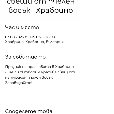
свещи от пчелен
восък | Храбрино
Час и място
03.08.2025 г., 10:00 ч. – 18:00
Храбрино, Храбрино, България
За събитието
Празник на прасковата в Храбрино 
- ще си сътворим красива свещ от 
натурален пчелен восък.
Заповядайте!
Споделете това