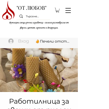
"ОТ ЛЮБОВ"
Бутикови свещи ръчна изработка - голямо разнообразие от
форми, цветове, аромати и декорации.
Вход
Печели отстъпки
Работилница за