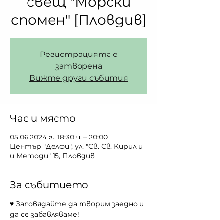
свещ "Морски
спомен" [Пловдив]
Регистрацията е
затворена
Вижте други събития
Час и място
05.06.2024 г., 18:30 ч. – 20:00
Център "Делфи", ул. "Св. Св. Кирил и
и Методи" 15, Пловдив
За събитието
♥ Заповядайте да творим заедно и 
да се забавляваме!