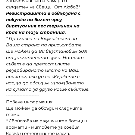
Занаятчийската Камара и 
създател на Свещи "От Любов"
Регистрацията е обвързана с 
покупка на билет чрез 
виртуалния пос терминал на 
края на тази страница.
* При липса на възможност от 
Ваша страна да присъствате, 
ще можем да Ви възстановим 50% 
от заплатената сума. Нашият 
съвет е да предостъпите 
резервираното място на Ваш 
приятел, или да се свържете с 
нас, за да обсъдим използването 
на сумата за друго наше събитие.
----------------------
Повече информация:
Ще можем да обсъдим следните 
теми:
* Свойства на различните восъци и 
аромати - митовете за соевия 
восък и етеричните масла.