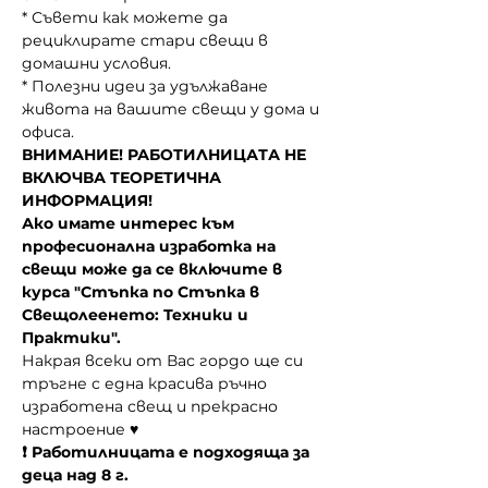
* Съвети как можете да 
рециклирате стари свещи в 
домашни условия.
* Полезни идеи за удължаване 
живота на вашите свещи у дома и 
офиса.
ВНИМАНИЕ! РАБОТИЛНИЦАТА НЕ 
ВКЛЮЧВА ТЕОРЕТИЧНА 
ИНФОРМАЦИЯ!
Ако имате интерес към 
професионална изработка на 
свещи може да се включите в 
курса "Стъпка по Стъпка в 
Свещолеенето: Техники и 
Практики".
Накрая всеки от Вас гордо ще си 
тръгне с една красива ръчно 
изработена свещ и прекрасно 
настроение ♥
❗ Работилницата е подходяща за 
деца над 8 г.