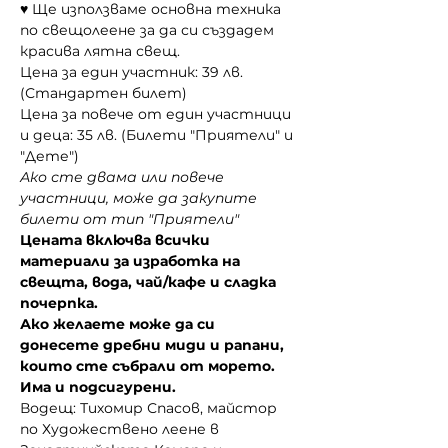
♥ Ще използваме основна техника 
по свещолеене за да си създадем 
красива лятна свещ.
Цена за един участник: 39 лв. 
(Стандартен билет)
Цена за повече от един участници 
и деца: 35 лв. (Билети "Приятели" и 
"Дете")
Ако сте двама или повече 
участници, може да закупите 
билети от тип "Приятели"
Цената включва всички 
материали за изработка на 
свещта, вода, чай/кафе и сладка 
почерпка.
Ако желаете може да си 
донесете дребни миди и рапани, 
които сте събрали от морето. 
Има и подсигурени.
Водещ: Тихомир Спасов, майстор 
по Художествено леене в 