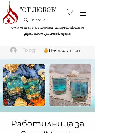
"ОТ ЛЮБОВ"
Бутикови свещи ръчна изработка - голямо разнообразие от
форми, цветове, аромати и декорации.
Вход
Печели отстъпки
Работилница за