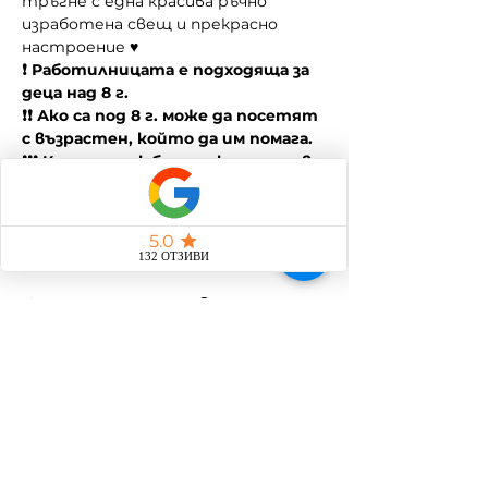
тръгне с една красива ръчно 
изработена свещ и прекрасно 
настроение ♥
❗ Работилницата е подходяща за 
деца над 8 г.
❗❗ Ако са под 8 г. може да посетят 
с възрастен, който да им помага.
❗❗❗ Курсът е любителски и не дава 
професионална квалификация.
Споделете това
събитие
Общи условия
Политика за защита на личните данни