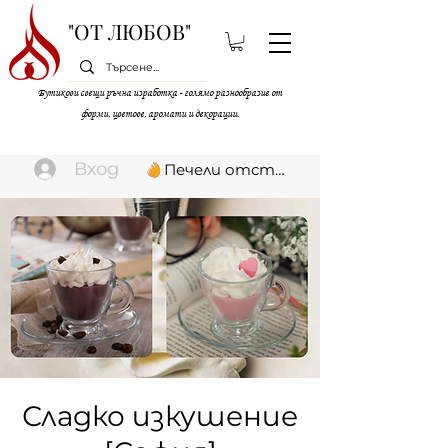
"ОТ ЛЮБОВ"
Бутикови свещи ръчна изработка - голямо разнообразие от
форми, цветове, аромати и декорации.
Вход
Печели отстъпки
Сладко изкушение