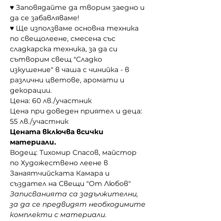
♥ Заповядайте да творим заедно и 
да се забавляваме! 
♥ Ще използваме основна техника 
по свещолеене, смесена със 
сладкарска техника, за да си 
сътворим свещ "Сладко 
изкушение" в чаша с чинийка - в 
различни цветове, аромати и 
декорации. 
Цена: 60 лв./участник
Цена при доведен приятел и деца: 
55 лв./участник
Цената включва всички 
материали.
Водещ: Тихомир Спасов, майстор 
по Художествено леене в 
Занаятчийската Камара и 
създател на Свещи "От Любов"
Записванията са задължителни, 
за да се предвидят необходимите 
комплекти с материали. 