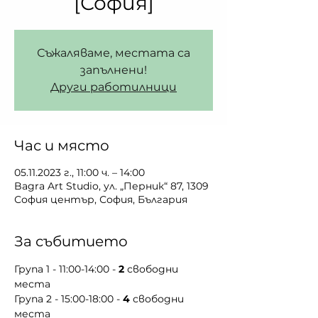
[София]
Съжаляваме, местата са
запълнени!
Други работилници
Час и място
05.11.2023 г., 11:00 ч. – 14:00
Bagra Art Studio, ул. „Перник“ 87, 1309
София център, София, България
За събитието
Група 1 - 11:00-14:00 - 
2 
свободни 
места
Група 2 - 15:00-18:00 - 
4 
свободни 
места