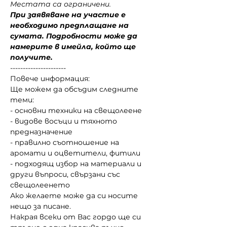
Местата са ограничени.
При заявяване на участие е 
необходимо предплащане на 
сумата. Подробности може да 
намерите в имейла, който ще 
получите.
----------------------
Повече информация:
Ще можем да обсъдим следните 
теми:
- основни техники на свещолеене
- видове восъци и тяхното 
предназначение
- правилно съотношение на 
аромати и оцветители, фитили
- подходящ избор на материали и 
други въпроси, свързани със 
свещолеенето
Ако желаете може да си носите 
нещо за писане.
Накрая всеки от Вас гордо ще си 