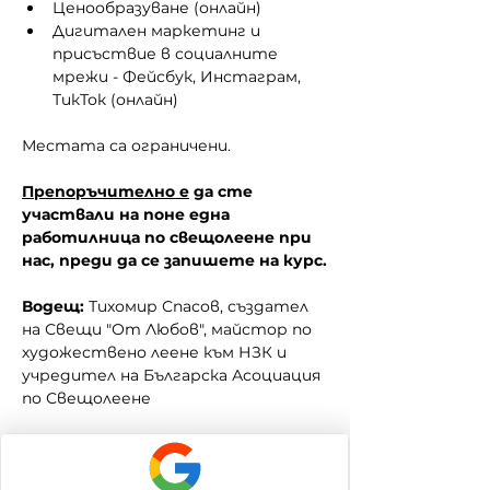
Ценообразуване (онлайн)
Дигитален маркетинг и 
присъствие в социалните 
мрежи - Фейсбук, Инстаграм, 
ТикТок (онлайн)
Местата са ограничени.
Препоръчително е
 да сте 
участвали на поне една 
работилница по свещолеене при 
нас, преди да се запишете на курс.
Водещ:
 Тихомир Спасов, създател 
на Свещи "От Любов", майстор по 
художествено леене към НЗК и 
учредител на Българска Асоциация 
по Свещолеене
❗ Курсът 
не е
 подходящ за деца.
❗❗ Курсът е любителски и не дава 