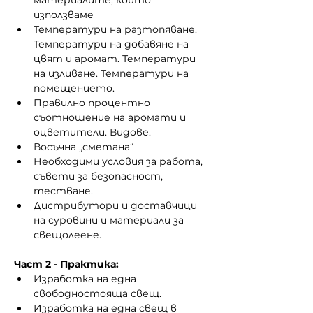
материалите, които 
използваме
Температури на разтопяване. 
Температури на добавяне на 
цвят и аромат. Температури 
на изливане. Температури на 
помещението.
Правилно процентно 
съотношение на аромати и 
оцветители. Видове.
Восъчна „сметана“
Необходими условия за работа, 
съвети за безопасност, 
тестване.
Дистрибутори и доставчици 
на суровини и материали за 
свещолеене.
Част 2 - Практика:
Изработка на една 
свободностояща свещ.
Изработка на една свещ в 