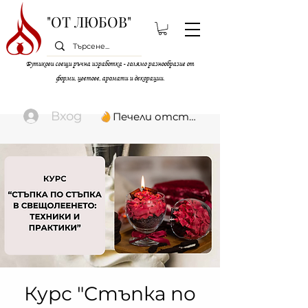
"ОТ ЛЮБОВ"
Бутикови свещи ръчна изработка - голямо разнообразие от
форми, цветове, аромати и декорации.
Вход
Печели отстъпки
Курс "Стъпка по