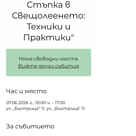
Стъпка в
Свещолеенето:
Техники и
Практики"
Няма свободни места.
Вижте други събития
Час и място
07.06.2026 г., 10:00 ч. – 17:00
ул. „Бистрица“ 11, ул. „Бистрица“ 11
За събитието