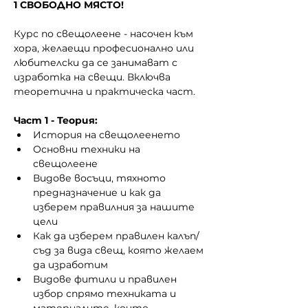
1 СВОБОДНО МЯСТО!
Курс по свещолеене - насочен към 
хора, желаещи професионално или 
любителски да се занимават с 
изработка на свещи. Включва 
теоретична и практическа част.
Част 1 - Теория:
История на свещолеенето
Основни техники на 
свещолеене
Видове восъци, тяхното 
предназначение и как да 
изберем правилния за нашите 
цели
Как да изберем правилен калъп/
съд за вида свещ, която желаем 
да изработим
Видове фитили и правилен 
избор спрямо техниката и 