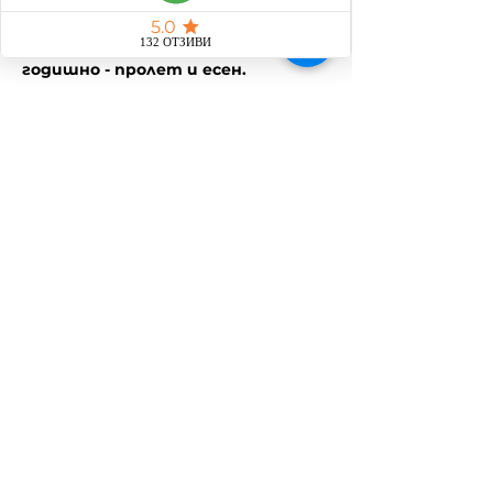
професионална квалификация.
❗❗❗ Курсовете се провеждат САМО 
в гр. Пловдив и са два пъти 
годишно - пролет и есен.
❗❗❗❗ Предлагат се индивидуални 
обучения. За повече информация 
се свържете с майстора na 
0878995262.
❗❗❗❗❗ Ако желаете да закупите 
ваучер за курс за ваш близък може 
да го направите като се 
свържете на горепосочения 
номер.
Споделете това
събитие