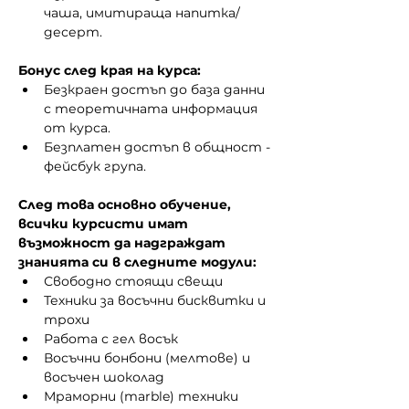
чаша, имитираща напитка/
десерт.
Бонус след края на курса:
Безкраен достъп до база данни 
с теоретичната информация 
от курса.
Безплатен достъп в общност - 
фейсбук група.
След това основно обучение, 
всички курсисти имат 
възможност да надграждат 
знанията си в следните модули:
Свободно стоящи свещи 
Техники за восъчни бисквитки и 
трохи
Работа с гел восък
Восъчни бонбони (мелтове) и 
восъчен шоколад
Мраморни (marble) техники