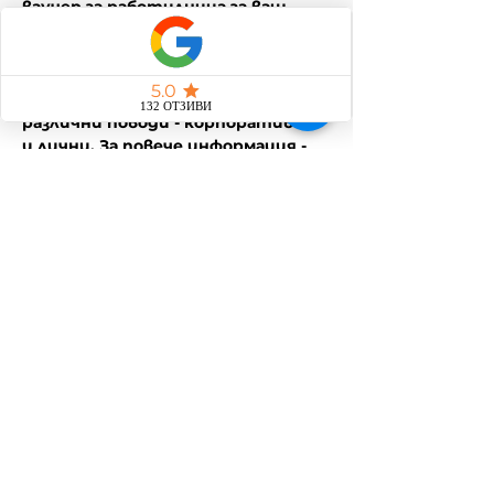
ваучер за работилница за ваш 
близък може да го направите 
като се свържете с нас на 
0878995262 (Вайбър)
❗❗❗❗ Предлагаме частни събития за 
различни поводи - корпоративни 
и лични. За повече информация - 
на горе-посочения номер.
Споделете това
събитие
Общи условия
Политика за защита на личните данни