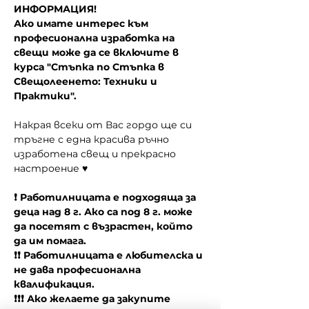
ИНФОРМАЦИЯ!
Ако имате интерес към 
професионална изработка на 
свещи може да се включите в 
курса "Стъпка по Стъпка в 
Свещолеенето: Техники и 
Практики".
Накрая всеки от Вас гордо ще си 
тръгне с една красива ръчно 
изработена свещ и прекрасно 
настроение ♥
❗ Работилницата е подходяща за 
деца над 8 г. Ако са под 8 г. може 
да посетят с възрастен, който 
да им помага.
❗❗ Работилницата е любителска и 
не дава професионална 
квалификация.
❗❗❗ Ако желаете да закупите 