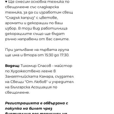
♥ Ще смесим основна техника по 
свещолеене със сладкарска 
техника, за да си изработим свещ 
"Сладък каприз" с цветове, 
аромати и декорации по ваш 
избор. В този вид работилница 
декорациите също ще бъдат 
ръчно направени от вас самите.
При запълване на първата група 
ще има и втора от 15:30 до 17:30.
Водещ: 
Тихомир Спасов - майстор 
по Художествено леене в 
Занаятчийската Камара, създател 
на Свещи "От Любов" и учредител 
на Българска Асоциация по 
свещолеене.
Регистрацията е обвързана с 
покупка на билет чрез 
виртуалния пос терминал на 