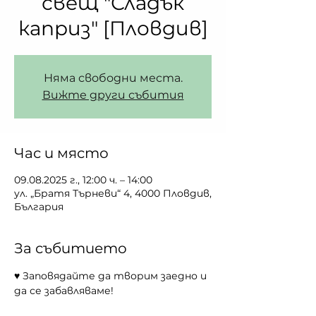
свещ "Сладък
каприз" [Пловдив]
Няма свободни места.
Вижте други събития
Час и място
09.08.2025 г., 12:00 ч. – 14:00
ул. „Братя Търневи“ 4, 4000 Пловдив,
България
За събитието
♥ Заповядайте да творим заедно и 
да се забавляваме!