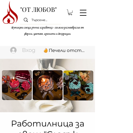
"ОТ ЛЮБОВ"
Бутикови свещи ръчна изработка - голямо разнообразие от
форми, цветове, аромати и декорации.
Вход
Печели отстъпки
Работилница за