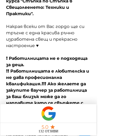
курса "Стъпка по Стъпка в 
Свещолеенето: Техники и 
Практики".
Накрая всеки от Вас гордо ще си 
тръгне с една красива ръчно 
изработена свещ и прекрасно 
настроение ♥
❗ Работилницата не е подходяща 
за деца.
❗❗ Работилницата е любителска и 
не дава професионална 
квалификация.❗❗❗ Ако желаете да 
закупите ваучер за работилница 
за ваш близък може да го 
направите като се свържете с 
нас на 0878995262 (Вайбър)
❗❗❗❗ Предлагаме частни събития за 
различни поводи - корпоративни 
и лични. За повече информация - 
на горе-посочения номер.