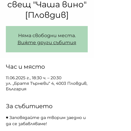
свещ "Чаша вино"
[Пловдив]
Няма свободни места.
Вижте други събития
Час и място
11.06.2025 г., 18:30 ч. – 20:30
ул. „Братя Търневи“ 4, 4003 Пловдив,
България
За събитието
♥ Заповядайте да творим заедно и 
да се забавляваме!