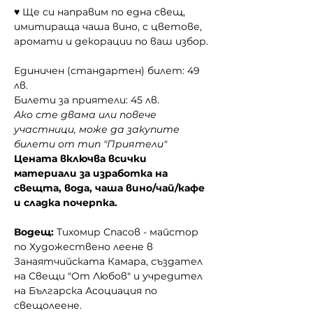
♥ Ще си направим по една свещ, 
имитираща чаша вино, с цветове, 
аромати и декорации по ваш избор.
Единичен (стандартен) билет: 49 
лв.
Билети за приятели: 45 лв.
Ако сте двама или повече 
участници, може да закупите 
билети от тип "Приятели"
Цената включва всички 
материали за изработка на 
свещта, вода, чаша вино/чай/кафе 
и сладка почерпка.
Водещ:
 Тихомир Спасов - майстор 
по Художествено леене в 
Занаятчийската Камара, създател 
на Свещи "От Любов" и учредител 
на Българска Асоциация по 
свещолеене.