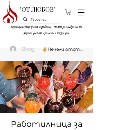
"ОТ ЛЮБОВ"
Бутикови свещи ръчна изработка - голямо разнообразие от
форми, цветове, аромати и декорации.
Вход
Печели отстъпки
Работилница за