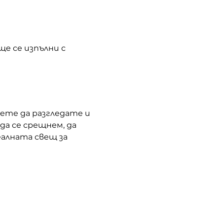
ще се изпълни с 
жете да разгледате и 
 да се срещнем, да 
алната свещ за 