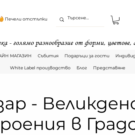
Печели отстъпки
ка - голямо разнообразие от форми, цветове,
АЙН МАГАЗИН
Събития
Подаръци за гости
Индивид
White Label производство
Блог
Представяне
зар - Великден
роения в Град