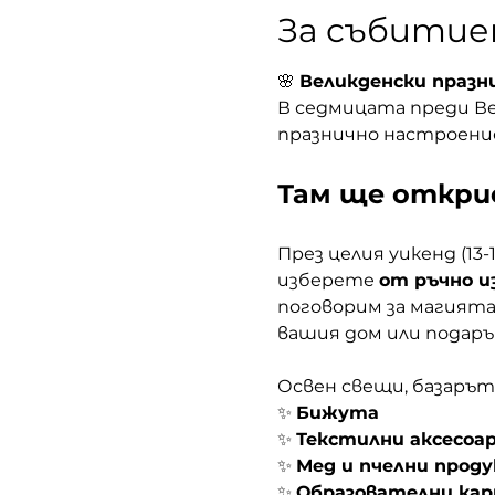
За събити
🌸 
Великденски празн
В седмицата преди Вел
празнично настроение
Там ще откри
През целия уикенд (13
изберете 
от ръчно 
поговорим за магията
вашия дом или подаръ
Освен свещи, базарът
✨ 
Бижута
✨ 
Текстилни аксесоа
✨ 
Мед и пчелни прод
✨ 
Образователни ка