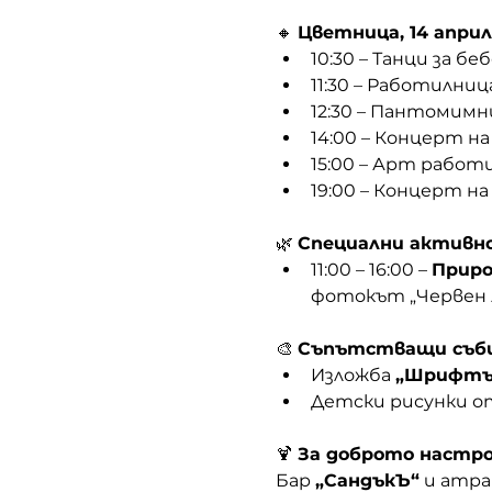
🔸 
Цветница, 14 април
10:30 – Танци за б
11:30 – Работилница
12:30 – Пантомим
14:00 – Концерт 
15:00 – Арт работ
19:00 – Концерт на
🌿 
Специални активно
11:00 – 16:00 – 
Приро
фотокът „Червен 
🎨 
Съпътстващи съб
Изложба 
„Шрифтът
Детски рисунки о
🍹 
За доброто настро
Бар 
„СандъкЪ“
 и атр