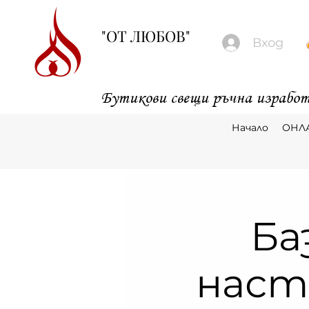
"ОТ ЛЮБОВ"
Вход
Бутикови свещи ръчна изработ
Начало
ОНЛ
Ба
наст