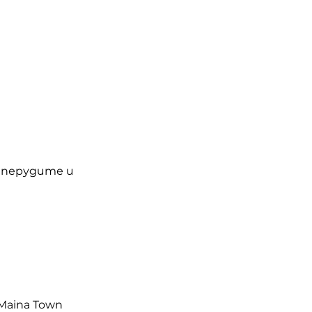
еперудите и 
Maina Town