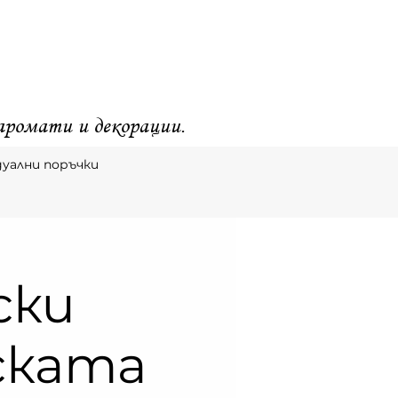
 аромати и декорации.
уални поръчки
ски
ската