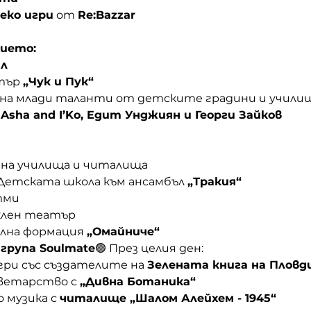
еко игри
 от 
Re:Bazzar
ието:
ил
тър 
„Чук и Пук“
я на млади таланти от детските градини и учили
 
Asha and I’Ko, Едит Унджиян и Георги Зайков
я на училища и читалища
а Детската школа към ансамбъл 
„Тракия“
тми
уклен театър
ална формация 
„Омайниче“
 
група Soulmate
🟢 През целия ден:
ри със създателите на 
Зелената книга на Пловд
ветарство с 
„Дивна Ботаника“
музика с 
читалище „Шалом Алейхем - 1945“