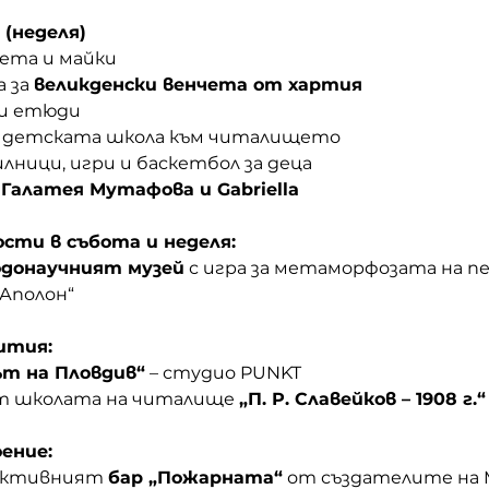
 (неделя)
ебета и майки
 за 
великденски венчета от хартия
ни етюди
на детската школа към читалището
илници, игри и баскетбол за деца
 
Галатея Мутафова и Gabriella
сти в събота и неделя:
донаучният музей
 с игра за метаморфозата на п
Аполон“
ития:
 на Пловдив“
 – студио PUNKT
т школата на читалище 
„П. Р. Славейков – 1908 г.“
ение:
активният 
бар „Пожарната“
 от създателите на 