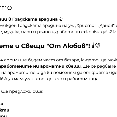
ето
ици в Градската градина
 🌸
икден Градската градина на ул. „Христо Г. Данов“ 
, музика, игри и ръчно изработени съкровища! 🎨✨
ете и Свещи "От Любов"!
 🕯️💛
-14 април) ще бъдем част от базара, където ще мо
изработените ни ароматни свещи
. Ще се радваме
 на ароматите и да ви помогнем да откриете иде
к! А за малчуганите ще има и работилница!
 ще предложи още:
ри
укти
рти