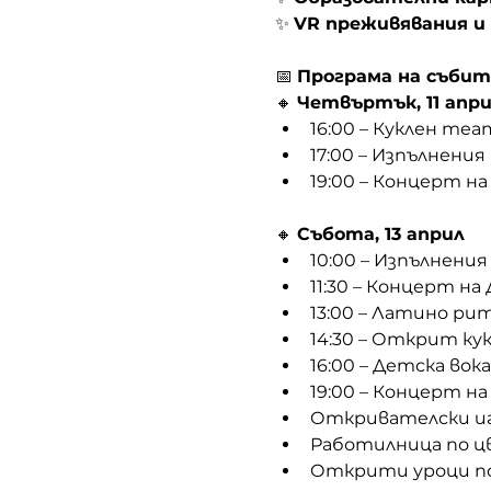
✨ 
VR преживявания и 
📅 
Програма на събит
🔸 
Четвъртък, 11 апр
16:00 – Куклен теа
17:00 – Изпълнени
19:00 – Концерт на
🔸 
Събота, 13 април
10:00 – Изпълнени
11:30 – Концерт н
13:00 – Латино ри
14:30 – Открит к
16:00 – Детска вок
19:00 – Концерт на
Откривателски иг
Работилница по ц
Открити уроци по 