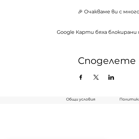
🎉 Очакваме ви с много
Google Карти бяха блокирани
Споделете
Общи условия
Политика