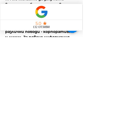
ваучер за работилница за ваш 
близък може да го направите 
като се свържете с нас на 
0878995262 (Вайбър)
❗❗❗❗ Предлагаме частни събития за 
различни поводи - корпоративни 
и лични. За повече информация - 
на горе-посочения номер.
Споделете това
събитие
Общи условия
Политика за защита на личните данни