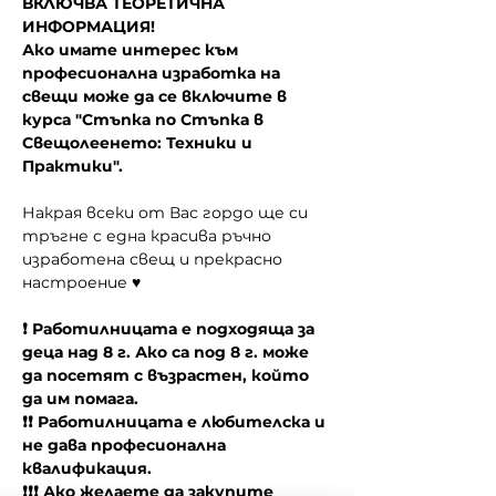
ВКЛЮЧВА ТЕОРЕТИЧНА 
ИНФОРМАЦИЯ!
Ако имате интерес към 
професионална изработка на 
свещи може да се включите в 
курса "Стъпка по Стъпка в 
Свещолеенето: Техники и 
Практики".
Накрая всеки от Вас гордо ще си 
тръгне с една красива ръчно 
изработена свещ и прекрасно 
настроение ♥
❗ Работилницата е подходяща за 
деца над 8 г. Ако са под 8 г. може 
да посетят с възрастен, който 
да им помага.
❗❗ Работилницата е любителска и 
не дава професионална 
квалификация.
❗❗❗ Ако желаете да закупите 