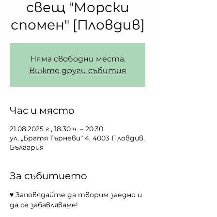
свещ "Морски
спомен" [Пловдив]
Няма свободни места.
Вижте други събития
Час и място
21.08.2025 г., 18:30 ч. – 20:30
ул. „Братя Търневи“ 4, 4003 Пловдив,
България
За събитието
♥ Заповядайте да творим заедно и 
да се забавляваме!