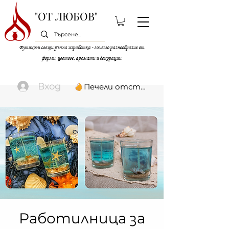
"ОТ ЛЮБОВ"
Бутикови свещи ръчна изработка - голямо разнообразие от
форми, цветове, аромати и декорации.
Вход
Печели отстъпки
Работилница за