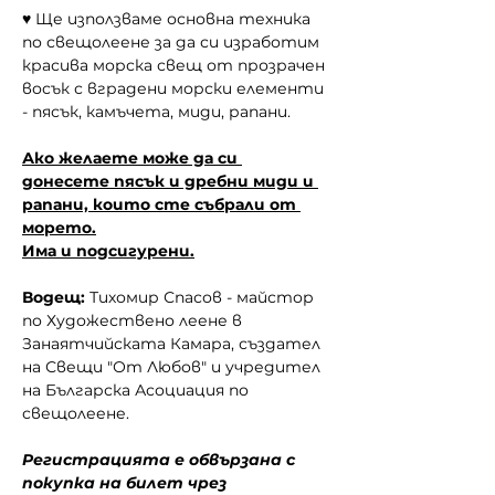
♥ Ще използваме основна техника 
по свещолеене за да си изработим 
красива морска свещ от прозрачен 
восък с вградени морски елементи 
- пясък, камъчета, миди, рапани.
Ако желаете може да си 
донесете пясък и дребни миди и 
рапани, които сте събрали от 
морето.
Има и подсигурени.
Водещ:
 Тихомир Спасов - майстор 
по Художествено леене в 
Занаятчийската Камара, създател 
на Свещи "От Любов" и учредител 
на Българска Асоциация по 
свещолеене.
Регистрацията е обвързана с 
покупка на билет чрез 