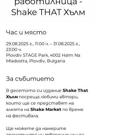
работилница -
Shake THAT Хълм
Час и място
29.08.2025 г., 11:00 ч. – 31.08.2025 г.,
23:00 ч.
Plovdiv STAGE Park, 4002 Halm Na
Mladostta, Plovdiv, Bulgaria
За събитието
В десетото си издание 
Shake That 
Хълм
 посреща любими автори, 
които ще се представят на 
алеята на 
Shake Market
 по време 
на фестивала.
Ще можете да намерите 
ароматните ни творения или да 