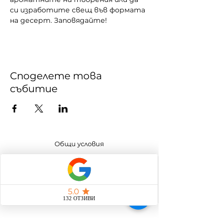
си изработите свещ във формата 
на десерт. Заповядайте!
Споделете това
събитие
Общи условия
Политика за защита на личните данни
Политика за бисквитки
Програма за лоялност