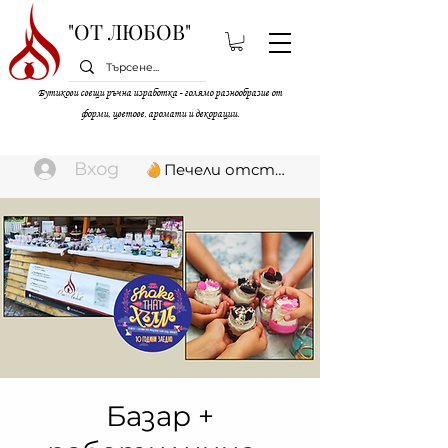
"ОТ ЛЮБОВ"
Бутикови свещи ръчна изработка - голямо разнообразие от
форми, цветове, аромати и декорации.
Вход
Печели отстъпки
Базар +