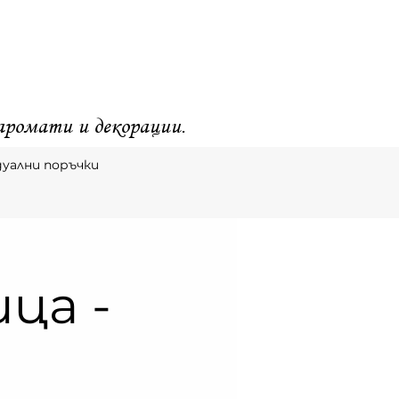
 аромати и декорации.
уални поръчки
ца -