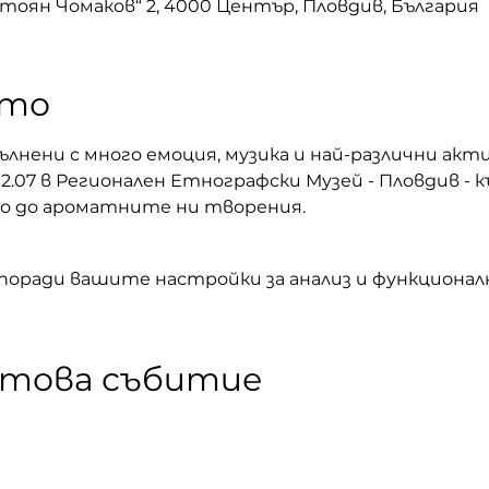
Стоян Чомаков“ 2, 4000 Център, Пловдив, България
ето
лнени с много емоция, музика и най-различни акт
02.07 в Регионален Етнографски Музей - Пловдив -
во до ароматните ни творения.
 поради вашите настройки за анализ и функционал
 това събитие