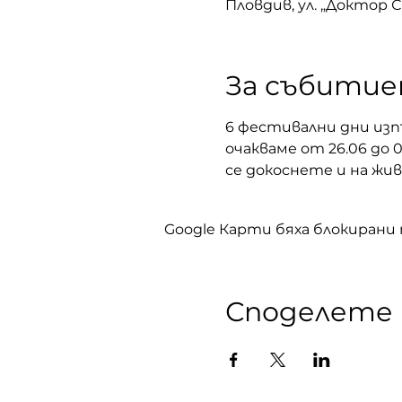
Пловдив, ул. „Доктор 
За събити
6 фестивални дни изпъ
очакваме от 26.06 до 
се докоснете и на жи
Google Карти бяха блокирани
Споделете