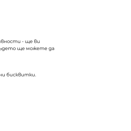
ивности - ще ви 
 където ще можете да 
ни бисквитки.