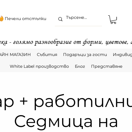
Печели отстъпки
ка - голямо разнообразие от форми, цветове,
АЙН МАГАЗИН
Събития
Подаръци за гости
Индивид
White Label производство
Блог
Представяне
ар + работилни
Седмица на