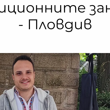
иционните за
- Пловдив