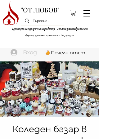
"ОТ ЛЮБОВ"
Бутикови свещи ръчна изработка - голямо разнообразие от
форми, цветове, аромати и декорации.
Вход
Печели отстъпки
Коледен базар в