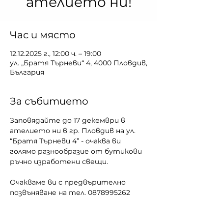
ателието ни!
Час и място
12.12.2025 г., 12:00 ч. – 19:00
ул. „Братя Търневи“ 4, 4000 Пловдив,
България
За събитието
Заповядайте до 17 декември в 
ателието ни в гр. Пловдив на ул. 
“Братя Търневи 4” - очаква ви 
голямо разнообразие от бутикови 
ръчно изработени свещи.
Очакваме ви с предвърително 
позвъняване на тел. 0878995262