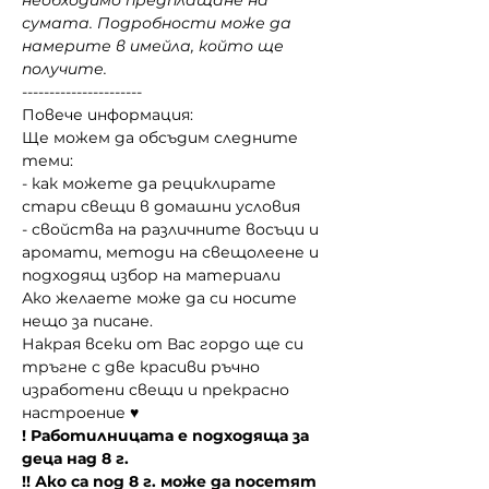
необходимо предплащане на 
сумата. Подробности може да 
намерите в имейла, който ще 
получите.
---------------------- 
Повече информация: 
Ще можем да обсъдим следните 
теми:
- как можете да рециклирате 
стари свещи в домашни условия
- свойства на различните восъци и 
аромати, методи на свещолеене и 
подходящ избор на материали
Ако желаете може да си носите 
нещо за писане.
Накрая всеки от Вас гордо ще си 
тръгне с две красиви ръчно 
изработени свещи и прекрасно 
настроение ♥ 
! Работилницата е подходяща за 
деца над 8 г. 
!! Ако са под 8 г. може да посетят 