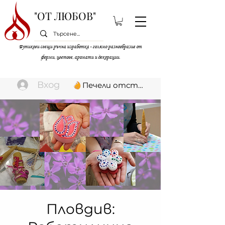
"ОТ ЛЮБОВ"
Бутикови свещи ръчна изработка - голямо разнообразие от
форми, цветове, аромати и декорации.
Вход
Печели отстъпки
Пловдив: