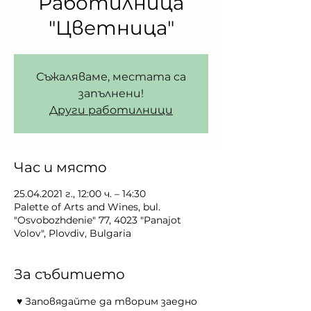
Работилница
"Цветница"
Съжаляваме, местата са
запълнени!
Други работилници
Час и място
25.04.2021 г., 12:00 ч. – 14:30
Palette of Arts and Wines, bul.
"Osvobozhdenie" 77, 4023 "Panajot
Volov", Plovdiv, Bulgaria
За събитието
 ♥ Заповядайте да творим заедно 