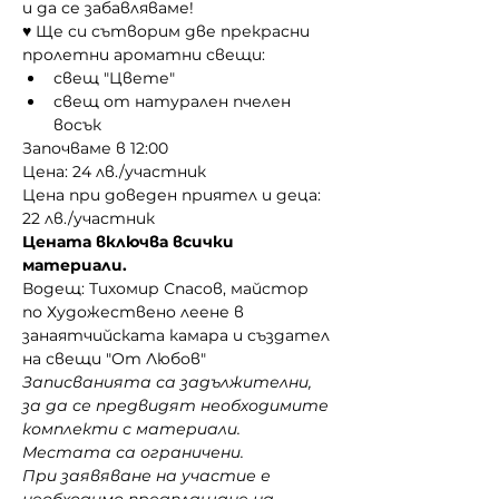
и да се забавляваме! 
♥ Ще си сътворим две прекрасни 
пролетни ароматни свещи:
свещ "Цвете"
свещ от натурален пчелен 
восък
Започваме в 12:00
Цена: 24 лв./участник 
Цена при доведен приятел и деца: 
22 лв./участник 
Цената включва всички 
материали.
Водещ: Тихомир Спасов, майстор 
по Художествено леене в 
занаятчийската камара и създател 
на свещи "От Любов"
Записванията са задължителни, 
за да се предвидят необходимите 
комплекти с материали. 
Местата са ограничени. 
При заявяване на участие е 