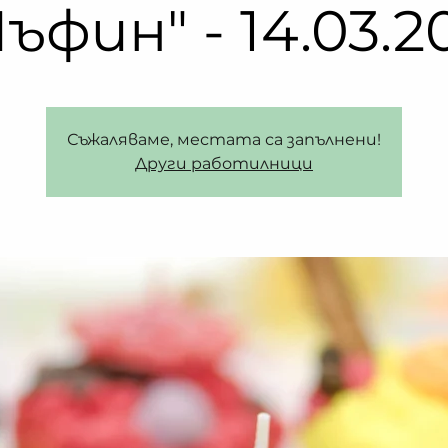
ъфин" - 14.03.2
Съжаляваме, местата са запълнени!
Други работилници