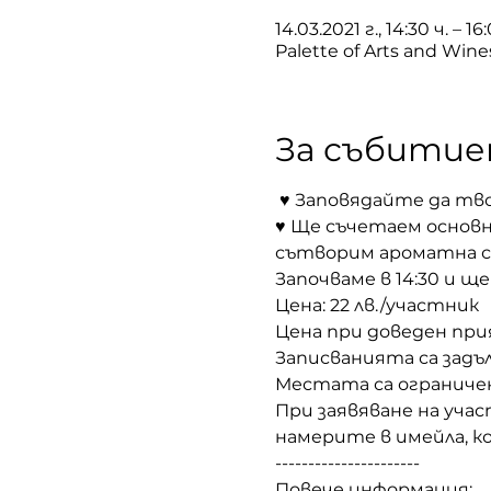
14.03.2021 г., 14:30 ч. – 16
Palette of Arts and Wines
За събити
 ♥ Заповядайте да тво
♥ Ще съчетаем основн
сътворим ароматна с
Започваме в 14:30 и ще
Цена: 22 лв./участник 
Цена при доведен прия
Записванията са задъ
Местата са ограничен
При заявяване на уча
намерите в имейла, к
---------------------- 
Повече информация: 