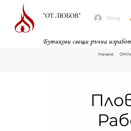
"ОТ ЛЮБОВ"
Вход
Бутикови свещи ръчна изработ
Начало
ОНЛ
Плов
Раб