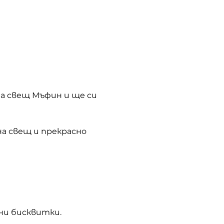
а свещ Мъфин и ще си 
а свещ и прекрасно 
ни бисквитки.