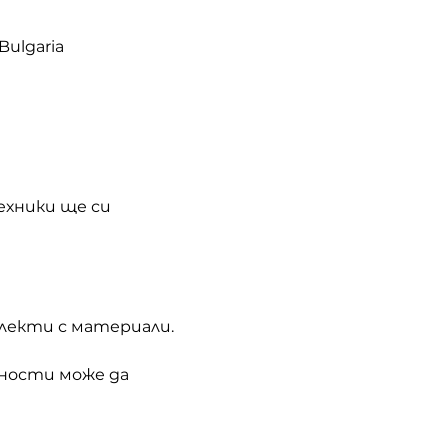
 Bulgaria
хники ще си 
лекти с материали. 
ности може да 