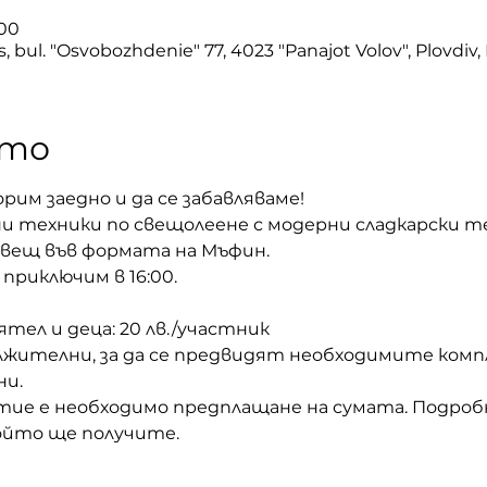
:00
, bul. "Osvobozhdenie" 77, 4023 "Panajot Volov", Plovdiv,
ето
рим заедно и да се забавляваме! 
и техники по свещолеене с модерни сладкарски те
вещ във формата на Мъфин. 
 приключим в 16:00.
тел и деца: 20 лв./участник 
лжителни, за да се предвидят необходимите комп
и. 
стие е необходимо предплащане на сумата. Подроб
ойто ще получите.