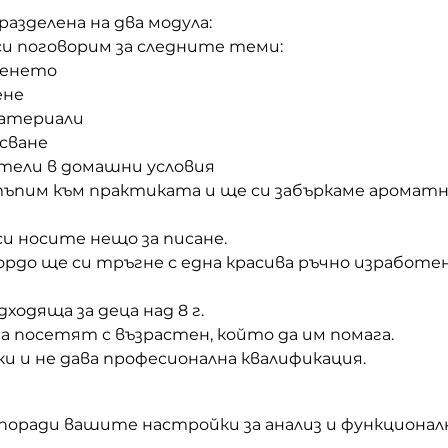
азделена на два модула:
си поговорим за следните теми: 
еенето
не 
материали
сване
тели в домашни условия 
тъпим към практиката и ще си забъркаме ароматн
и носите нещо за писане. 
ордо ще си тръгне с една красива ръчно изработен
ходяща за деца над 8 г. 
е да посетят с възрастен, който да им помага. 
ки и не дава професионална квалификация.  
 поради вашите настройки за анализ и функционал