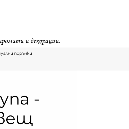
 аромати и декорации.
уални поръчки
упа -
свещ