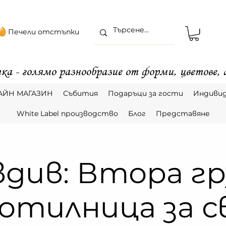
Печели отстъпки
ка - голямо разнообразие от форми, цветове,
АЙН МАГАЗИН
Събития
Подаръци за гости
Индивид
White Label производство
Блог
Представяне
див: Втора гр
отилница за 