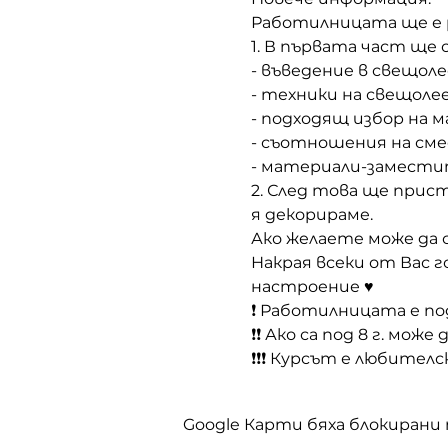
Работилницата ще е р
1. В първата част ще 
- въведение в свещол
- техники на свещолее
- подходящ избор на 
- съотношения на сме
- материали-замести
2. След това ще прис
я декорираме. 
Ако желаете може да с
Накрая всеки от Вас г
настроение ♥ 
❗ Работилницата е под
❗❗ Ако са под 8 г. мож
❗❗❗ Курсът е любителс
Google Карти бяха блокирани