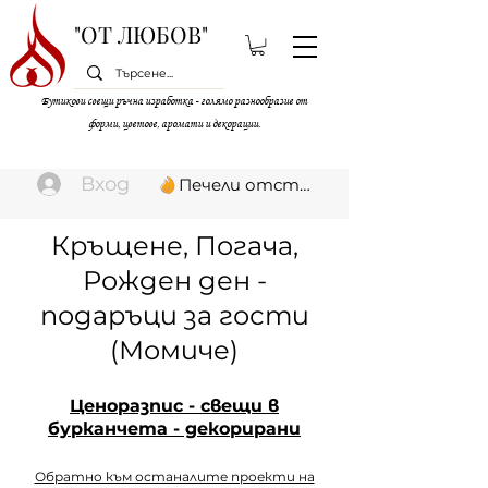
"ОТ ЛЮБОВ"
Бутикови свещи ръчна изработка - голямо разнообразие от
форми, цветове, аромати и декорации.
Вход
Печели отстъпки
Кръщене, Погача,
Рожден ден -
подаръци за гости
(Момиче)
Ценоразпис - свещи в
бурканчета - декорирани
Обратно към останалите проекти на