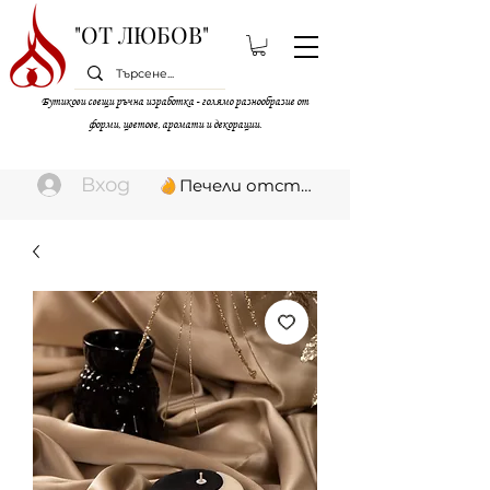
"ОТ ЛЮБОВ"
Бутикови свещи ръчна изработка - голямо разнообразие от
форми, цветове, аромати и декорации.
Вход
Печели отстъпки