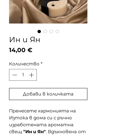
Ин и Ян
Цена
14,00 €
Количество
*
Добави в количката
Пренесете хармонията на
Изтока в дома си с ръчно
изработената ароматна
свещ
"Ин и Ян"
. Вдъхновена от