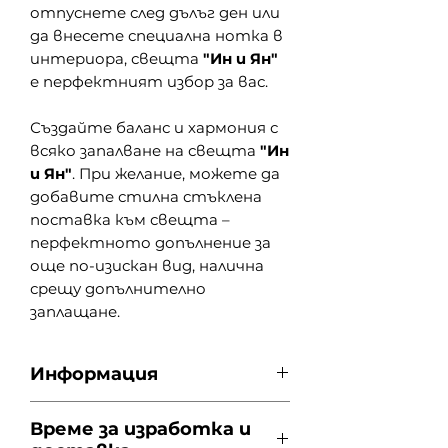
отпуснете след дълъг ден или
да внесете специална нотка в
интериора, свещта
"Ин и Ян"
е перфектният избор за вас.
Създайте баланс и хармония с
всяко запалване на свещта
"Ин
и Ян"
. При желание, можете да
добавите стилна стъклена
поставка към свещта –
перфектното допълнение за
още по-изискан вид, налична
срещу допълнително
заплащане.
Информация
Размер: 7,5х3 см.
Време за изработка и
Приблизително време на