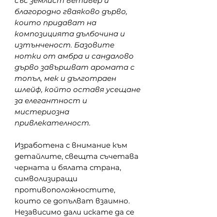
със землист ветивер и
благородно гваяково дърво,
които придават на
композицията дълбочина и
изтънченост. Базовите
нотки от амбра и сандалово
дърво завършват аромата с
топъл, мек и дълготраен
шлейф, който оставя усещане
за елегантност и
мистериозна
привлекателност.
Изработена с внимание към
детайлите, свещта съчетава
черната и бялата страна,
символизиращи
противоположностите,
които се допълват взаимно.
Независимо дали искате да се