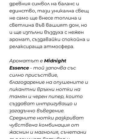
древния символ на баланс и
единство, тази уникална свещ
не само ще внесе топлина и
светлина във вашият дом, но
и ще изпълни въздуха с нежен
аромат, създавайки спокойна и
релаксираща атмосфера.
Ароматът e
Midnight
Essence
- той започва със
силно присъствие,
благодарение на опушените и
пикантни връхни нотки на
тамян и черен пипер, които
създават интригуващо и
загадъчно въведение.
Средните нотки разкриват
чувствена комбинация от
жасмин и магнолия, съчетани