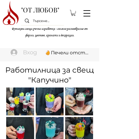
"ОТ ЛЮБОВ"
Бутикови свещи ръчна изработка - голямо разнообразие от
форми, цветове, аромати и декорации.
Вход
Печели отстъпки
Работилница за свещ
"Капучино"