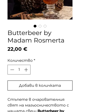
Butterbeer by
Madam Rosmerta
Цена
22,00 €
Количество
*
Добави в количката
Стъпете в очарователния
свят на магьосничеството с
нашата свещ
Butterbeer by