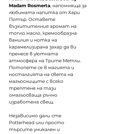
Madam Rosmerta
, напомняща за
любимата напитка от Хари
Потър. Оставете
възхитителния аромат на
топл
о масло
, кремообразна
ванилия и нотка на
карамелизирана захар
да ви
пренесе в уютната
атмосфера на Три
те Метли
.
Потопете се в магията и
носталгията на света на
магьосниците с всяко
трептене на тази
омагьосваща ръчно
изработена свещ.
Независимо дали сте
Potterhead или просто
търсите уникален и