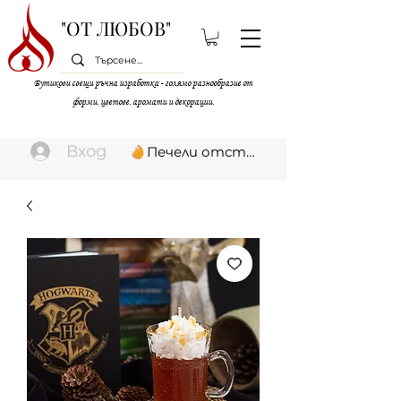
"ОТ ЛЮБОВ"
Бутикови свещи ръчна изработка - голямо разнообразие от
форми, цветове, аромати и декорации.
Вход
Печели отстъпки