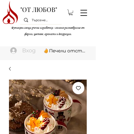
"ОТ ЛЮБОВ"
Бутикови свещи ръчна изработка - голямо разнообразие от
форми, цветове, аромати и декорации.
Вход
Печели отстъпки