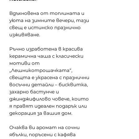
Вдъхновена от топлината и
уюта на зимните вечери, тази
свещ е истинско празнично
изживяване.
Ръчно изработена в красива
керамична чаша с класически
мотиви от
„Лешникотрошачката“,
свещта е украсена с празнични
восъчни детайли – бисквитка,
захарно бастунче и
джинджифилово човече, които
я правят идеален подарък или
декорация за вашия дом.
Очаква ви аромат на сочни
ябълки, поръсени с кафява