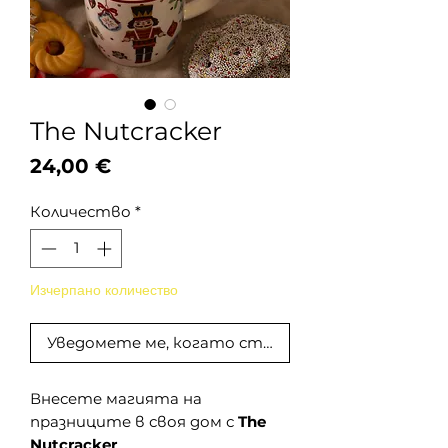
The Nutcracker
Цена
24,00 €
Количество
*
Изчерпано количество
Уведомете ме, когато стане наличен
Внесете магията на
празниците в своя дом с
The
Nutcracker
.