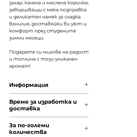
захар, канела и маслена коричка,
завършващи с мека подправка
и деликатен намек за сладка
ванилия, доставяйки ви уют и
комфорт през студените
зимни месеци.
Подарете си мигове на радост
и топлина с този уникален
аромат!
Информация
Форма: Чаша за горещ
Време за изработка и
шоколад - 350 мл.
доставка
Приблизително време на
горене: 60 часа
Потвърждение:
След като
Материал: Палмов восък,
За по-големи
получим поръчката Ви ще се
памучен фитил, аромат
количества
свържем с Вас на посочения
Аромат: Ябълков щрудел