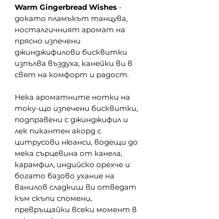
Warm Gingerbread Wishes
-
докато пламъкът танцува,
носталгичният аромат на
прясно изпечени
джинджифилови бисквитки
изпълва въздуха, канейки ви в
свят на комфорт и радост.
Нека ароматните нотки на
току-що изпечени бисквитки,
подправени с джинджифил и
лек пикантен акорд с
цитрусови нюанси, водещи до
мека сърцевина от канела,
карамфил, индийско орехче и
богато базово ухание на
ванилов сладкиш ви отведат
към скъпи спомени,
превръщайки всеки момент в