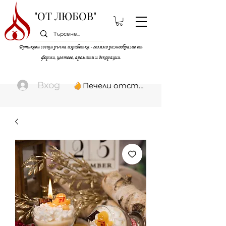
"ОТ ЛЮБОВ"
Бутикови свещи ръчна изработка - голямо разнообразие от
форми, цветове, аромати и декорации.
Вход
Печели отстъпки